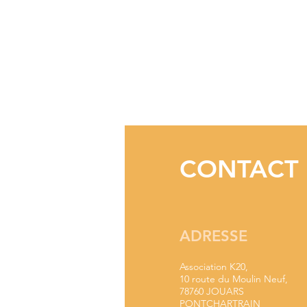
CONTACT
ADRESSE
Association K20,
10 route du Moulin Neuf,
78760 JOUARS
PONTCHARTRAIN